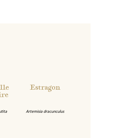
lle
Estragon
ire
utita
Artemisia dracunculus