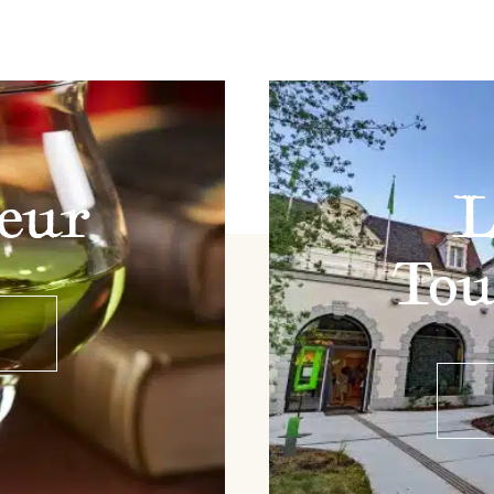
eur
L
Tou
s